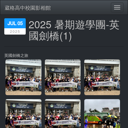
葳格高中校園影相館
Toggl
naviga
2025 暑期遊學團-英
移
JUL 05
至
國劍橋(1)
2025
主
內
容
英國劍橋之旅