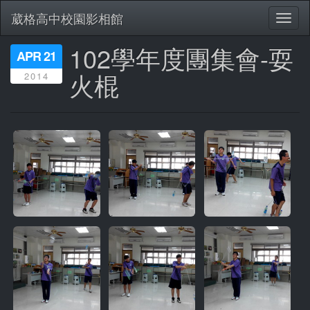
葳格高中校園影相館
Toggl
naviga
102學年度團集會-耍
移
APR 21
至
火棍
2014
主
內
容