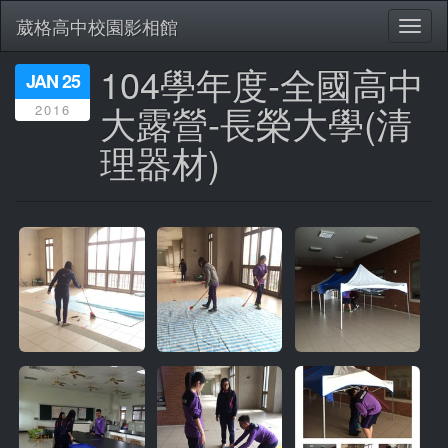
葳格高中校園影相館
Toggl
naviga
104學年度-全國高中
移
JAN 25
至
大露營-長榮大學(清
2016
主
內
理器材)
容