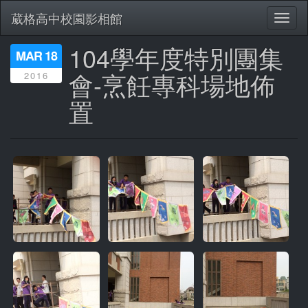
葳格高中校園影相館
Toggl
naviga
104學年度特別團集
移
MAR 18
至
會-烹飪專科場地佈
2016
主
內
置
容