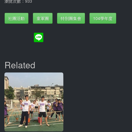
瀏覽次數：933
社團活動
童軍團
特別團集會
104學年度
Related