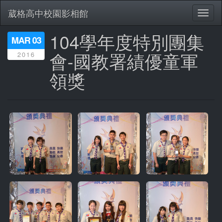
葳格高中校園影相館
Toggl
naviga
104學年度特別團集
移
MAR 03
至
會-國教署績優童軍
2016
主
內
領獎
容