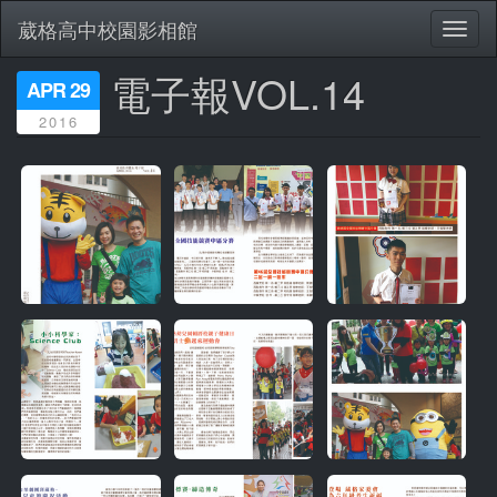
葳格高中校園影相館
Toggl
naviga
電子報VOL.14
移
APR 29
至
2016
主
內
容