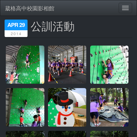
葳格高中校園影相館
Toggl
naviga
公訓活動
移
APR 29
至
2014
主
內
容