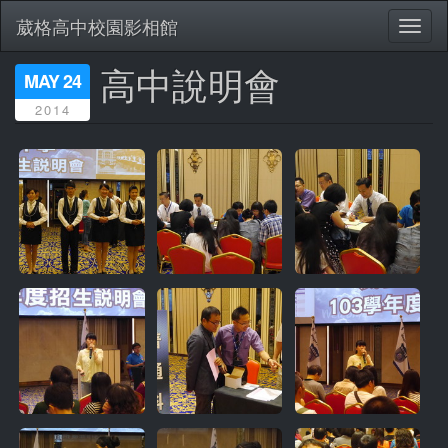
葳格高中校園影相館
Toggl
naviga
高中說明會
移
MAY 24
至
2014
主
內
容