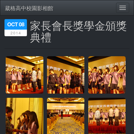
葳格高中校園影相館
Toggl
naviga
家長會長獎學金頒獎
移
OCT 08
至
典禮
2014
主
內
容