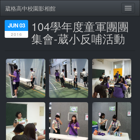
葳格高中校園影相館
Toggl
naviga
104學年度童軍團團
移
JUN 03
至
集會-葳小反哺活動
2016
主
內
容