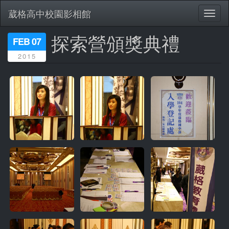
葳格高中校園影相館
Toggl
naviga
探索營頒獎典禮
移
FEB 07
至
2015
主
內
容