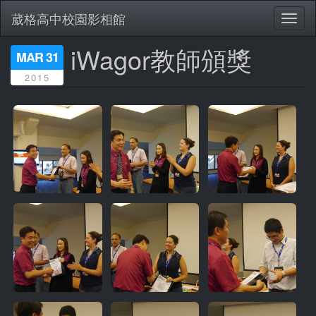
葳格高中校園影相館
Toggl
naviga
iWagor教師頒獎
移
MAR 31
至
2015
主
內
容