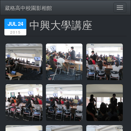
葳格高中校園影相館
Toggl
naviga
中興大學講座
移
JUL 24
至
2015
主
內
容