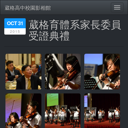
葳格高中校園影相館
Toggl
naviga
葳格育體系家長委員
移
OCT 31
至
受證典禮
2015
主
內
容