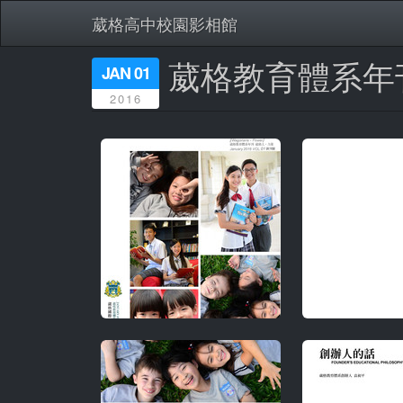
葳格高中校園影相館
葳格教育體系年刊 2
移
JAN 01
至
2016
主
內
容