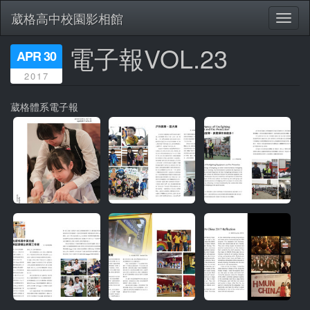
葳格高中校園影相館
Toggl
naviga
電子報VOL.23
移
APR 30
至
2017
主
內
容
葳格體系電子報