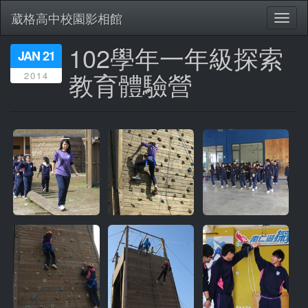
葳格高中校園影相館
Toggl
naviga
102學年一年級探索
移
JAN 21
至
教育體驗營
2014
主
內
容