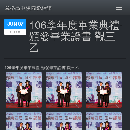
葳格高中校園影相館
Toggl
naviga
106學年度畢業典禮-
移
JUN 07
至
頒發畢業證書 觀三
2018
主
內
乙
容
106學年度畢業典禮-頒發畢業證書 觀三乙