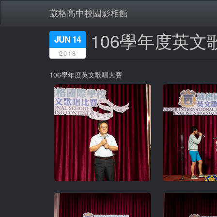
葳格高中校園影相館
106學年度英文
移
JUN 14
至
2018
主
內
容
106學年度英文歌唱大賽