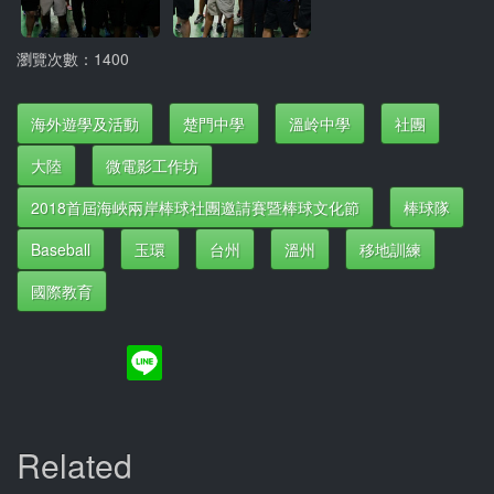
瀏覽次數：1400
海外遊學及活動
楚門中學
溫岭中學
社團
大陸
微電影工作坊
2018首屆海峽兩岸棒球社團邀請賽暨棒球文化節
棒球隊
Baseball
玉環
台州
溫州
移地訓練
國際教育
Related