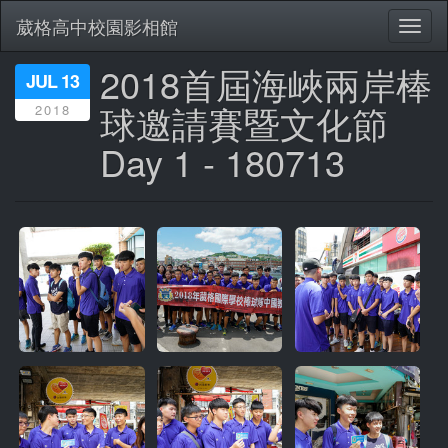
葳格高中校園影相館
Toggl
naviga
2018首屆海峽兩岸棒
移
JUL 13
至
球邀請賽暨文化節
2018
主
內
Day 1 - 180713
容