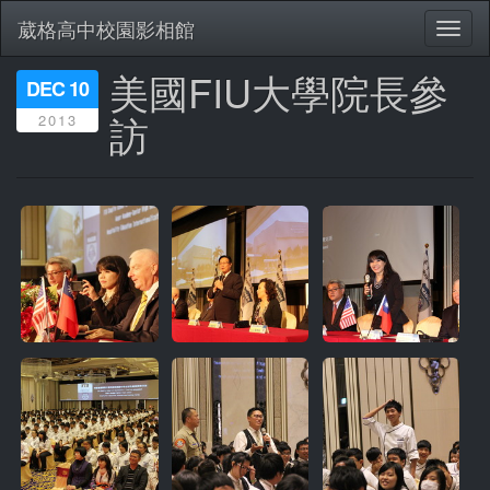
葳格高中校園影相館
Toggl
naviga
美國FIU大學院長參
移
DEC 10
至
訪
2013
主
內
容