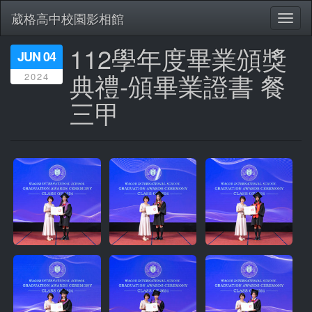
葳格高中校園影相館
Toggl
naviga
112學年度畢業頒獎
移
JUN 04
至
典禮-頒畢業證書 餐
2024
主
內
三甲
容