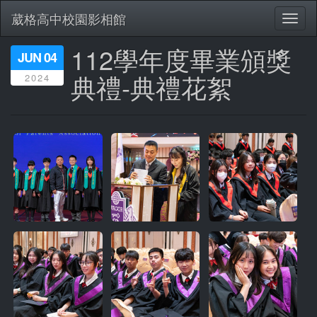
葳格高中校園影相館
Toggl
naviga
112學年度畢業頒獎
移
JUN 04
至
典禮-典禮花絮
2024
主
內
容