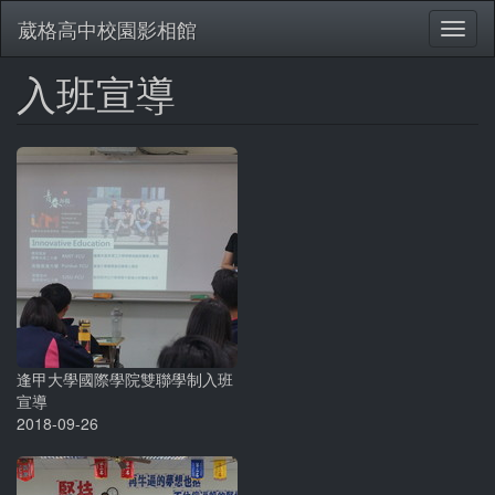
葳格高中校園影相館
Toggl
naviga
入班宣導
移
至
主
內
容
逢甲大學國際學院雙聯學制入班
宣導
2018-09-26