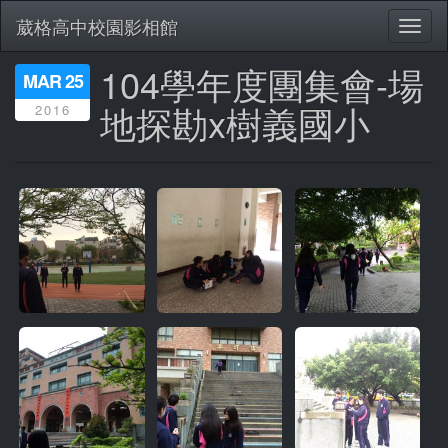
葳格高中校園影相館
Toggl
naviga
104學年度團集會-場
移
MAR 25
至
地探勘x樹義國小
2016
主
內
容