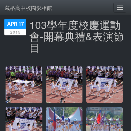
葳格高中校園影相館
Toggl
naviga
103學年度校慶運動
移
APR 17
至
會-開幕典禮&表演節
2015
主
內
目
容