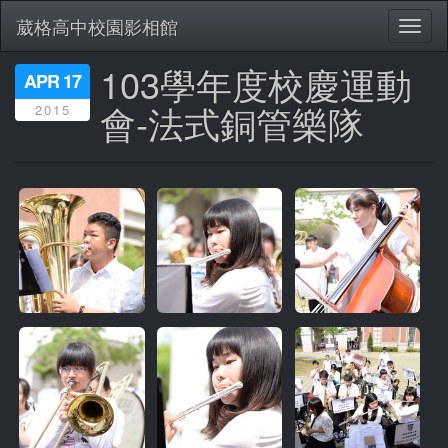
葳格高中校園影相館
Toggl
naviga
103學年度校慶運動
移
APR 17
至
會-法式銅管樂隊
2015
主
內
容