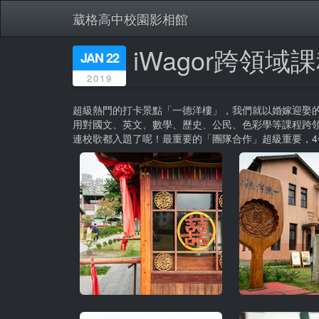
葳格高中校園影相館
iWagor跨領域
移
JAN 22
至
2019
主
內
容
超級熱門的打卡景點「一德洋樓」，我們就以婚嫁迎娶的
用對國文、英文、數學、歷史、公民、色彩學等課程跨
連校歌都入題了呢！最重要的「團隊合作」超級重要，4