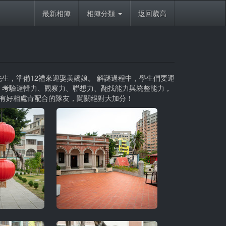
最新相簿
相簿分類
返回葳高
生，準備12禮來迎娶美嬌娘。 解謎過程中，學生們要運
，考驗邏輯力、觀察力、聯想力、翻找能力與統整能力，
，有好相處肯配合的隊友，闖關絕對大加分！