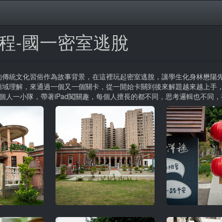
課程-國一密室逃脫
傳統文化習俗作為故事背景，在這裡玩起密室逃脫，讓學生化身林懋陽先
領域理解，來通過一個又一個關卡，從一開始卡關到後來解題越來越上手
個人一小隊，帶著iPad闖關趣，每個人擅長的都不同，思考邏輯也不同